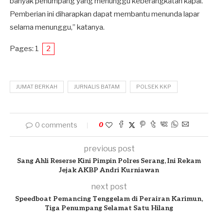
banyak penumpang yang menunggu keberangkatan kapal.
Pemberian ini diharapkan dapat membantu menunda lapar
selama menunggu,” katanya.
Pages:
1
2
JUMAT BERKAH
JURNALIS BATAM
POLSEK KKP
0 comments
0
previous post
Sang Ahli Reserse Kini Pimpin Polres Serang, Ini Rekam
Jejak AKBP Andri Kurniawan
next post
Speedboat Pemancing Tenggelam di Perairan Karimun,
Tiga Penumpang Selamat Satu Hilang