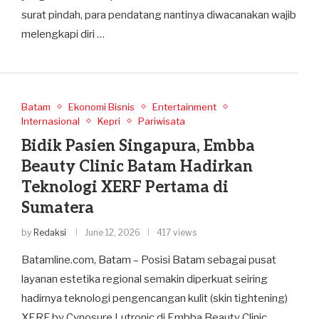
surat pindah, para pendatang nantinya diwacanakan wajib
melengkapi diri …
Batam
Ekonomi Bisnis
Entertainment
Internasional
Kepri
Pariwisata
Bidik Pasien Singapura, Embba
Beauty Clinic Batam Hadirkan
Teknologi XERF Pertama di
Sumatera
by
Redaksi
June 12, 2026
417 views
Batamline.com, Batam – Posisi Batam sebagai pusat
layanan estetika regional semakin diperkuat seiring
hadirnya teknologi pengencangan kulit (skin tightening)
XERF by Cynosure Lutronic di Embba Beauty Clinic.