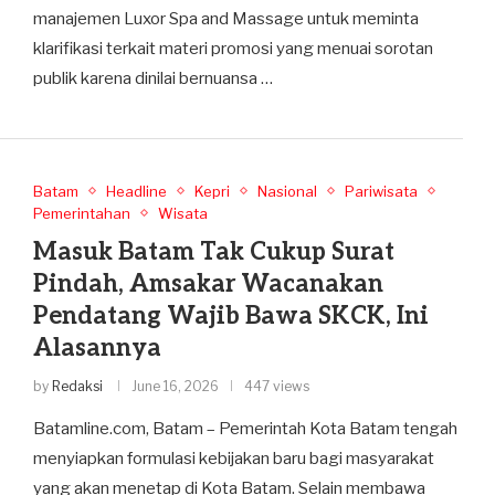
manajemen Luxor Spa and Massage untuk meminta
klarifikasi terkait materi promosi yang menuai sorotan
publik karena dinilai bernuansa …
Batam
Headline
Kepri
Nasional
Pariwisata
Pemerintahan
Wisata
Masuk Batam Tak Cukup Surat
Pindah, Amsakar Wacanakan
Pendatang Wajib Bawa SKCK, Ini
Alasannya
by
Redaksi
June 16, 2026
447 views
Batamline.com, Batam – Pemerintah Kota Batam tengah
menyiapkan formulasi kebijakan baru bagi masyarakat
yang akan menetap di Kota Batam. Selain membawa