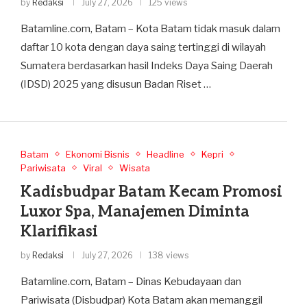
by
Redaksi
July 27, 2026
125 views
Batamline.com, Batam – Kota Batam tidak masuk dalam
daftar 10 kota dengan daya saing tertinggi di wilayah
Sumatera berdasarkan hasil Indeks Daya Saing Daerah
(IDSD) 2025 yang disusun Badan Riset …
Batam
Ekonomi Bisnis
Headline
Kepri
Pariwisata
Viral
Wisata
Kadisbudpar Batam Kecam Promosi
Luxor Spa, Manajemen Diminta
Klarifikasi
by
Redaksi
July 27, 2026
138 views
Batamline.com, Batam – Dinas Kebudayaan dan
Pariwisata (Disbudpar) Kota Batam akan memanggil