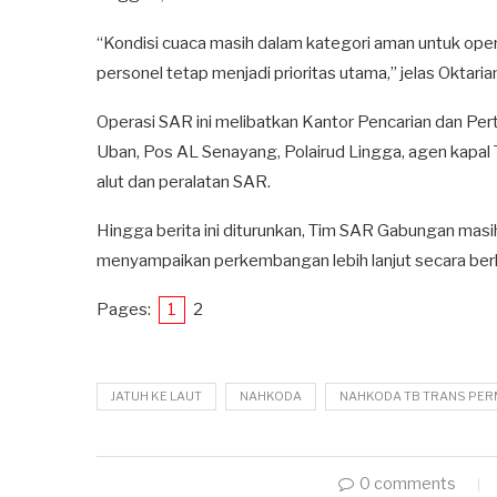
“Kondisi cuaca masih dalam kategori aman untuk oper
personel tetap menjadi prioritas utama,” jelas Oktaria
Operasi SAR ini melibatkan Kantor Pencarian dan Pe
Uban, Pos AL Senayang, Polairud Lingga, agen kapa
alut dan peralatan SAR.
Hingga berita ini diturunkan, Tim SAR Gabungan masih
menyampaikan perkembangan lebih lanjut secara berk
Pages:
1
2
JATUH KE LAUT
NAHKODA
NAHKODA TB TRANS PER
0 comments