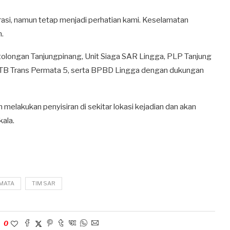
asi, namun tetap menjadi perhatian kami. Keselamatan
n.
rtolongan Tanjungpinang, Unit Siaga SAR Lingga, PLP Tanjung
l TB Trans Permata 5, serta BPBD Lingga dengan dukungan
 melakukan penyisiran di sekitar lokasi kejadian dan akan
ala.
MATA
TIM SAR
0