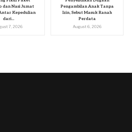
ng Pikul Paket
Penyelidikan Dugaan
 dan Nasi Jumat
Pengambilan Anak Tanpa
Antar Kepedulian
Izin, Sebut Masuk Ranah
dari...
Perdata
gust 7, 2026
August 6, 2026