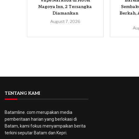
Vape Narkoba di Hotel
Barela
Nagoya Inn, 2 Tersangka
Sembako
Diamankan
Berkah, 
August 7, 2026
Au
TENTANG KAMI
Batamline. com merupakan media
pemberitaan harian yang berlokasi di
Batam, kami fokus menyampaikan berita
terkini seputar Batam dan Kepri.