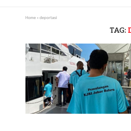
Home
»
deportasi
TAG: