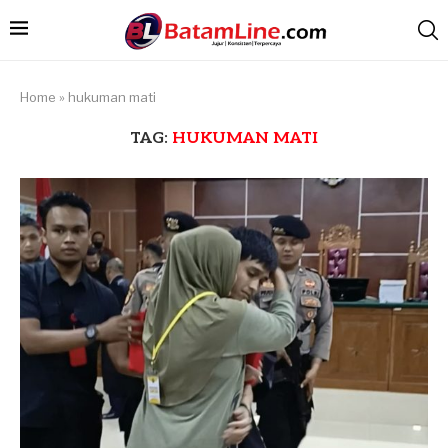
Home
»
hukuman mati
TAG:
HUKUMAN MATI