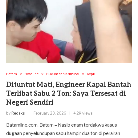
Batam
Headline
Hukum dan Kriminal
Kepri
Dituntut Mati, Engineer Kapal Bantah
Terlibat Sabu 2 Ton: Saya Tersesat di
Negeri Sendiri
by
Redaksi
February 23, 2026
4.2K views
Batamline.com, Batam – Nasib enam terdakwa kasus
dugaan penyelundupan sabu hampir dua ton di perairan