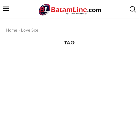
Home
»
Love Sce
TAG: