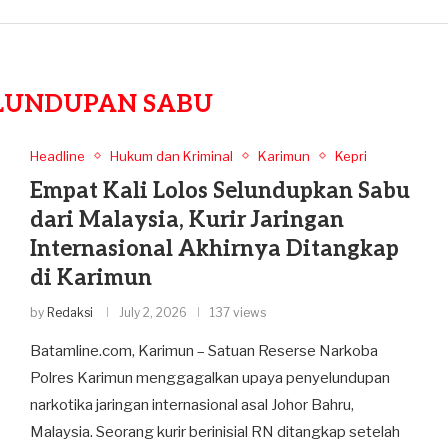
LUNDUPAN SABU
Headline
Hukum dan Kriminal
Karimun
Kepri
Empat Kali Lolos Selundupkan Sabu
dari Malaysia, Kurir Jaringan
Internasional Akhirnya Ditangkap
di Karimun
by
Redaksi
July 2, 2026
137 views
Batamline.com, Karimun – Satuan Reserse Narkoba
Polres Karimun menggagalkan upaya penyelundupan
narkotika jaringan internasional asal Johor Bahru,
Malaysia. Seorang kurir berinisial RN ditangkap setelah