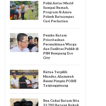
Polisi Antar Murid
Sampai Rumah,
Program Si Amru
Polsek Batuampar
Curi Perhatian
Pemko Batam
Prioritaskan
Permukiman Warga
dan Fasilitas Publik di
PSN Rempang Eco
City
Ketua Terpilih
Mundur, Alamsyah
Resmi Pimpin POBSI
Tanjungpinang
Bea Cukai Batam Sita
32.790 Batang Rokok