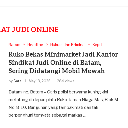
KAT JUDI ONLINE
Batam
Headline
Hukum dan Kriminal
Kepri
Ruko Bekas Minimarket Jadi Kantor
Sindikat Judi Online di Batam,
Sering Didatangi Mobil Mewah
by
Gara
May 13, 2026
284 views
​Batamline, Batam – Garis polisi berwarna kuning kini
melintang di depan pintu Ruko Taman Niaga Mas, Blok M
No. 8-10. Bangunan yang tampak mati dan tak
berpenghuni ternyata sebagai markas …