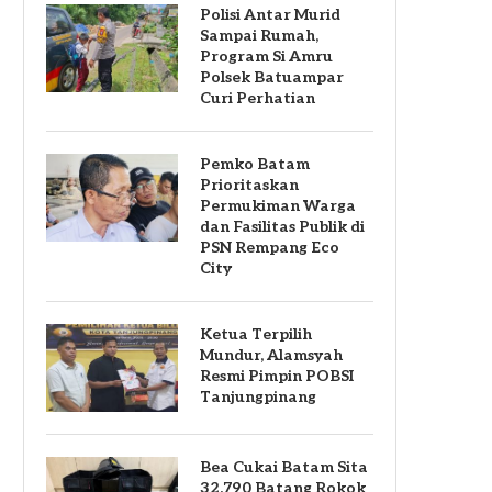
Polisi Antar Murid
Sampai Rumah,
Program Si Amru
Polsek Batuampar
Curi Perhatian
Pemko Batam
Prioritaskan
Permukiman Warga
dan Fasilitas Publik di
PSN Rempang Eco
City
Ketua Terpilih
Mundur, Alamsyah
Resmi Pimpin POBSI
Tanjungpinang
Bea Cukai Batam Sita
32.790 Batang Rokok