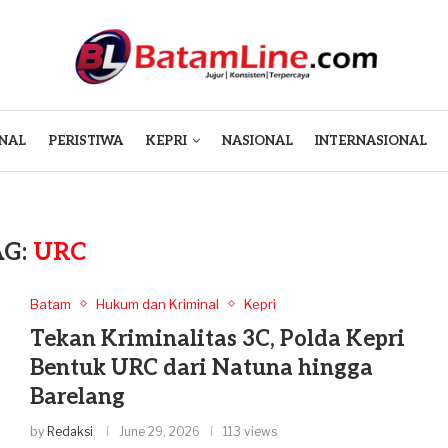
NAL
PERISTIWA
KEPRI
NASIONAL
INTERNASIONAL
AG:
URC
Batam
Hukum dan Kriminal
Kepri
Tekan Kriminalitas 3C, Polda Kepri
Bentuk URC dari Natuna hingga
Barelang
by
Redaksi
June 29, 2026
113 views