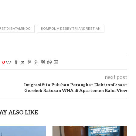
RET DI BATAMINDO
KOMPOL M DEBBY TRI ANDRESTIAN
0
next post
Imigrasi Sita Puluhan Perangkat Elektronik saat
Gerebek Ratusan WNA di Apartemen Baloi View
AY ALSO LIKE