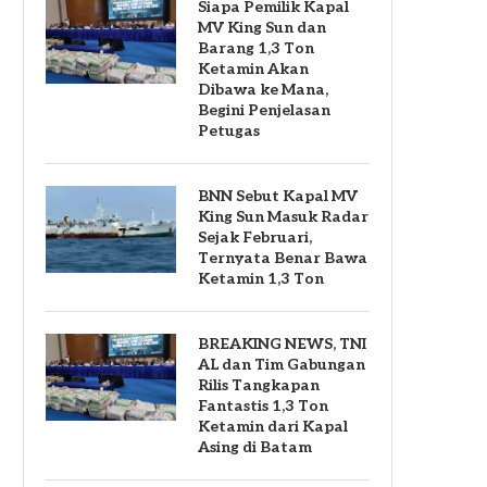
Siapa Pemilik Kapal
MV King Sun dan
Barang 1,3 Ton
Ketamin Akan
Dibawa ke Mana,
Begini Penjelasan
Petugas
BNN Sebut Kapal MV
King Sun Masuk Radar
Sejak Februari,
Ternyata Benar Bawa
Ketamin 1,3 Ton
BREAKING NEWS, TNI
AL dan Tim Gabungan
Rilis Tangkapan
Fantastis 1,3 Ton
Ketamin dari Kapal
Asing di Batam