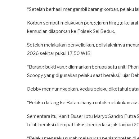
“Setelah berhasil mengambil barang korban, pelaku la
Korban sempat melakukan pengejaran hingga ke arah P
kemudian dilaporkan ke Polsek Sei Beduk.
Setelah melakukan penyelidikan, polisi akhirnya mena
2026 sekitar pukul 17.50 WIB.
“Barang bukti yang diamankan berupa satu unit iPhone
Scoopy yang digunakan pelaku saat beraksi,” ujar De
Debby mengungkapkan, kedua pelaku diketahui datan
“Pelaku datang ke Batam hanya untuk melakukan aksi 
Sementara itu, Kanit Buser Iptu Maryo Sandro Putra
telah beraksi di empat lokasi berbeda sejak Januari 2
“Pelaku mengaku sudah melakukan penjambretan di emp