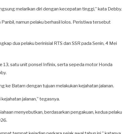
ngsung melarikan diri dengan kecepatan tinggi,” kata Debby.
anbil, namun pelaku berhasil lolos. Peristiwa tersebut
ngkap dua pelaku berinisial RTS dan SSR pada Senin, 4 Mei
 13, satu unit ponsel Infinix, serta sepeda motor Honda
bby.
g ke Batam dengan tujuan melakukan kejahatan jalanan.
kejahatan jalanan,” tegasnya.
 Siahaan menyebutkan, berdasarkan pengakuan, kedua pelaku
026.
at tempat kejadian perkara sejak awal tahun ini,” katanya.