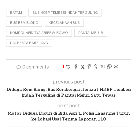
BATAM
BUS HKBP TEMBESI INDAH TERGULING
BUS REM BLONG
KECELAKAAN BUS
KOMPOL AFIDITYA ARIEF WIBOWO
PANTAI MELUR
POLRESTA BARELANG
0 comments
1
previous post
Diduga Rem Blong, Bus Rombongan Jemaat HKBP Tembesi
Indah Terguling di Pantai Melur, Satu Tewas
next post
Motor Diduga Dicuri di Bida Asri 1, Polisi Langsung Turun
ke Lokasi Usai Terima Laporan 110