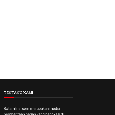
TENTANG KAMI
Batamline. com merupakan media
pemberitaan harian yang berlokasi di