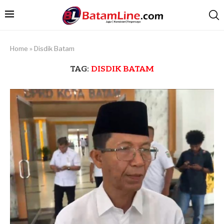
Home
»
Disdik Batam
TAG:
DISDIK BATAM