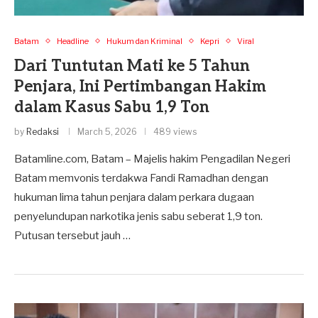
Batam
Headline
Hukum dan Kriminal
Kepri
Viral
Dari Tuntutan Mati ke 5 Tahun
Penjara, Ini Pertimbangan Hakim
dalam Kasus Sabu 1,9 Ton
by
Redaksi
March 5, 2026
489 views
Batamline.com, Batam – Majelis hakim Pengadilan Negeri
Batam memvonis terdakwa Fandi Ramadhan dengan
hukuman lima tahun penjara dalam perkara dugaan
penyelundupan narkotika jenis sabu seberat 1,9 ton.
Putusan tersebut jauh …