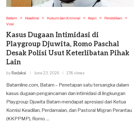
Batam
Headline
Hukum dan Kriminal
Kepri
Pendidikan
Viral
Kasus Dugaan Intimidasi di
Playgroup Djuwita, Romo Paschal
Desak Polisi Usut Keterlibatan Pihak
Lain
by
Redaksi
June 23, 2026
178 views
Batamline.com, Batam – Penetapan satu tersangka dalam
kasus dugaan pengancaman dan intimidasi di lingkungan
Playgroup Djuwita Batam mendapat apresiasi dari Ketua
Komisi Keadilan, Perdamaian, dan Pastoral Migran Perantau
(KKPPMP), Romo …