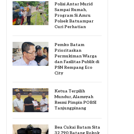
Polisi Antar Murid
Sampai Rumah,
Program Si Amru
Polsek Batuampar
Curi Perhatian
Pemko Batam
Prioritaskan
Permukiman Warga
dan Fasilitas Publik di
PSN Rempang Eco
City
Ketua Terpilih
Mundur, Alamsyah
Resmi Pimpin POBSI
Tanjungpinang
Bea Cukai Batam Sita
32.790 Batang Rokok