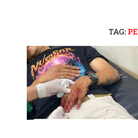
TAG:
P