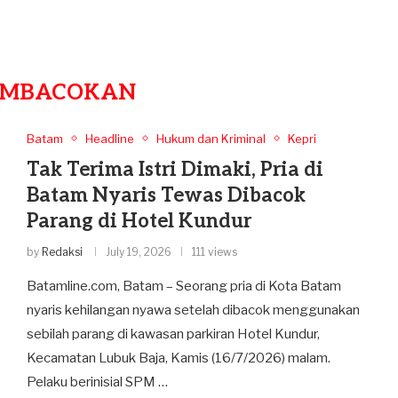
EMBACOKAN
Batam
Headline
Hukum dan Kriminal
Kepri
Tak Terima Istri Dimaki, Pria di
Batam Nyaris Tewas Dibacok
Parang di Hotel Kundur
by
Redaksi
July 19, 2026
111 views
Batamline.com, Batam – Seorang pria di Kota Batam
nyaris kehilangan nyawa setelah dibacok menggunakan
sebilah parang di kawasan parkiran Hotel Kundur,
Kecamatan Lubuk Baja, Kamis (16/7/2026) malam.
Pelaku berinisial SPM …