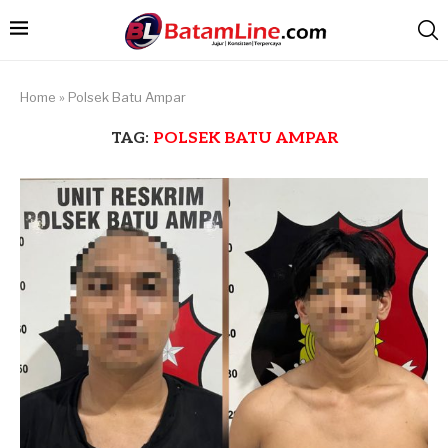
Home
»
Polsek Batu Ampar
TAG:
POLSEK BATU AMPAR