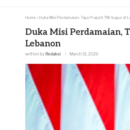
Home
»
Duka Misi Perdamaian, Tiga Prajurit TNI Gugur di
Duka Misi Perdamaian, Ti
Lebanon
written by
Redaksi
March 31, 2026