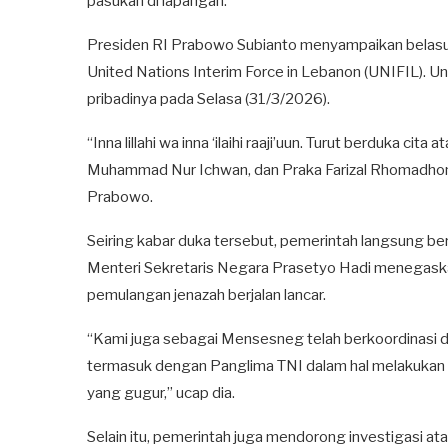
pasukan di lapangan.
Presiden RI Prabowo Subianto menyampaikan belasu
United Nations Interim Force in Lebanon (UNIFIL). U
pribadinya pada Selasa (31/3/2026).
“Inna lillahi wa inna ‘ilaihi raaji’uun. Turut berduka ci
Muhammad Nur Ichwan, dan Praka Farizal Rhomadhon s
Prabowo.
Seiring kabar duka tersebut, pemerintah langsung be
Menteri Sekretaris Negara Prasetyo Hadi menegask
pemulangan jenazah berjalan lancar.
“Kami juga sebagai Mensesneg telah berkoordinasi 
termasuk dengan Panglima TNI dalam hal melakukan u
yang gugur,” ucap dia.
Selain itu, pemerintah juga mendorong investigasi ata