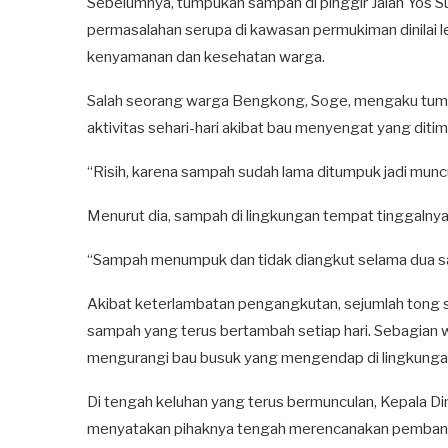
Sebelumnya, tumpukan sampah di pinggir Jalan Yos 
permasalahan serupa di kawasan permukiman dinilai
kenyamanan dan kesehatan warga.
Salah seorang warga Bengkong, Soge, mengaku tu
aktivitas sehari-hari akibat bau menyengat yang ditim
“Risih, karena sampah sudah lama ditumpuk jadi muncu
Menurut dia, sampah di lingkungan tempat tinggalnya
“Sampah menumpuk dan tidak diangkut selama dua sa
Akibat keterlambatan pengangkutan, sejumlah ton
sampah yang terus bertambah setiap hari. Sebagian 
mengurangi bau busuk yang mengendap di lingkunga
Di tengah keluhan yang terus bermunculan, Kepala D
menyatakan pihaknya tengah merencanakan pembang