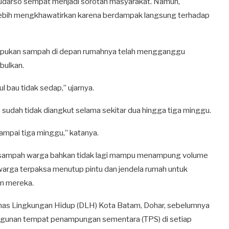
Sudarso sempat menjadi sorotan masyarakat. Namun,
 lebih mengkhawatirkan karena berdampak langsung terhadap
mpukan sampah di depan rumahnya telah mengganggu
bulkan.
l bau tidak sedap,” ujarnya.
 sudah tidak diangkut selama sekitar dua hingga tiga minggu.
mpai tiga minggu,” katanya.
g sampah warga bahkan tidak lagi mampu menampung volume
warga terpaksa menutup pintu dan jendela rumah untuk
n mereka.
inas Lingkungan Hidup (DLH) Kota Batam, Dohar, sebelumnya
unan tempat penampungan sementara (TPS) di setiap