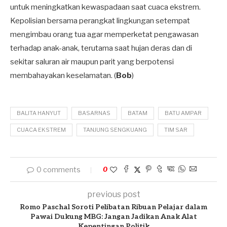
untuk meningkatkan kewaspadaan saat cuaca ekstrem.
Kepolisian bersama perangkat lingkungan setempat
mengimbau orang tua agar memperketat pengawasan
terhadap anak-anak, terutama saat hujan deras dan di
sekitar saluran air maupun parit yang berpotensi
membahayakan keselamatan. (
Bob
)
BALITA HANYUT
BASARNAS
BATAM
BATU AMPAR
CUACA EKSTREM
TANJUNG SENGKUANG
TIM SAR
0 comments
0
previous post
Romo Paschal Soroti Pelibatan Ribuan Pelajar dalam
Pawai Dukung MBG: Jangan Jadikan Anak Alat
Kepentingan Politik