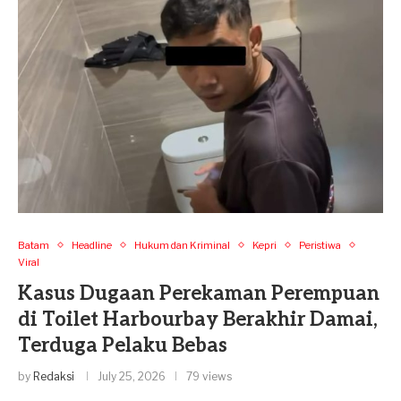
Batam
Headline
Hukum dan Kriminal
Kepri
Peristiwa
Viral
Kasus Dugaan Perekaman Perempuan
di Toilet Harbourbay Berakhir Damai,
Terduga Pelaku Bebas
by
Redaksi
July 25, 2026
79 views