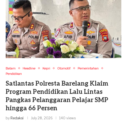
Batam
Headline
Kepri
Otomotif
Pemerintahan
Pendidikan
Satlantas Polresta Barelang Klaim
Program Pendidikan Lalu Lintas
Pangkas Pelanggaran Pelajar SMP
hingga 66 Persen
by
Redaksi
July 28, 2026
140 views