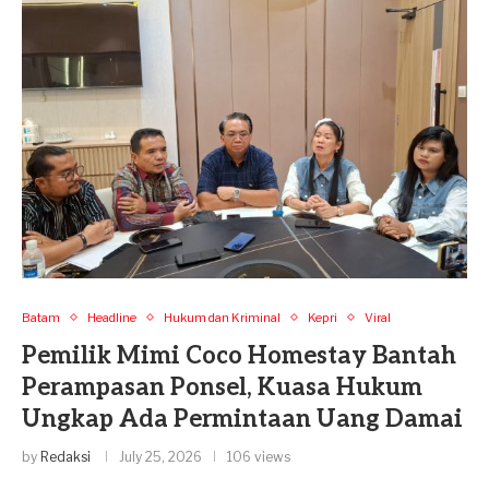
Batam
Headline
Hukum dan Kriminal
Kepri
Viral
Pemilik Mimi Coco Homestay Bantah
Perampasan Ponsel, Kuasa Hukum
Ungkap Ada Permintaan Uang Damai
by
Redaksi
July 25, 2026
106 views