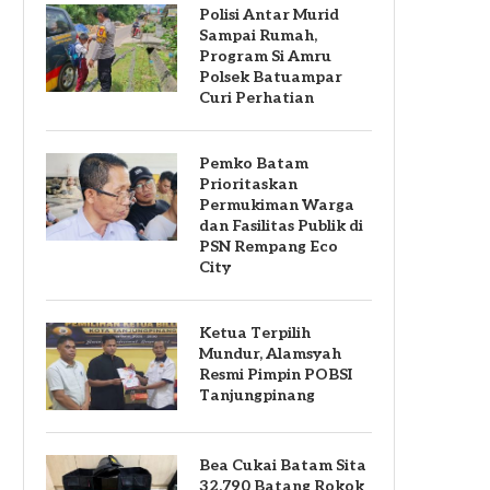
Polisi Antar Murid
Sampai Rumah,
Program Si Amru
Polsek Batuampar
Curi Perhatian
Pemko Batam
Prioritaskan
Permukiman Warga
dan Fasilitas Publik di
PSN Rempang Eco
City
Ketua Terpilih
Mundur, Alamsyah
Resmi Pimpin POBSI
Tanjungpinang
Bea Cukai Batam Sita
32.790 Batang Rokok