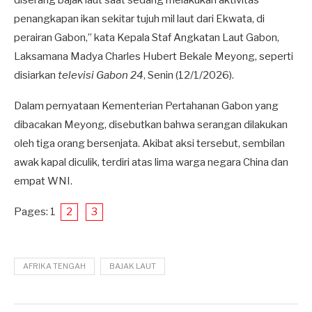
diserang bajak laut saat sedang melakukan aktivitas
penangkapan ikan sekitar tujuh mil laut dari Ekwata, di
perairan Gabon,” kata Kepala Staf Angkatan Laut Gabon,
Laksamana Madya Charles Hubert Bekale Meyong, seperti
disiarkan
televisi Gabon 24
, Senin (12/1/2026).
Dalam pernyataan Kementerian Pertahanan Gabon yang
dibacakan Meyong, disebutkan bahwa serangan dilakukan
oleh tiga orang bersenjata. Akibat aksi tersebut, sembilan
awak kapal diculik, terdiri atas lima warga negara China dan
empat WNI.
Pages:
1
2
3
AFRIKA TENGAH
BAJAK LAUT