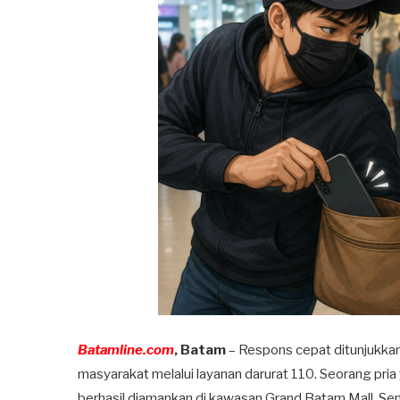
Batamline.com
, Batam
– Respons cepat ditunjukkan 
masyarakat melalui layanan darurat 110. Seorang pr
berhasil diamankan di kawasan Grand Batam Mall, Sen