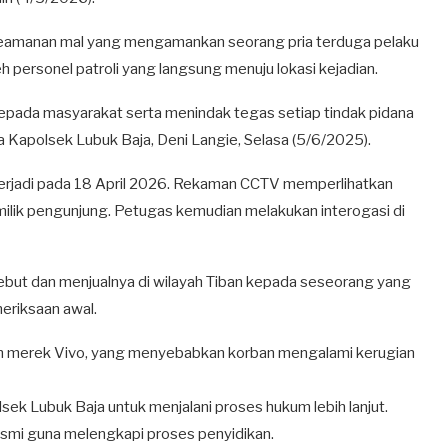
 keamanan mal yang mengamankan seorang pria terduga pelaku
eh personel patroli yang langsung menuju lokasi kejadian.
pada masyarakat serta menindak tegas setiap tindak pidana
ta Kapolsek Lubuk Baja, Deni Langie, Selasa (5/6/2025).
ui terjadi pada 18 April 2026. Rekaman CCTV memperlihatkan
 milik pengunjung. Petugas kemudian melakukan interogasi di
but dan menjualnya di wilayah Tiban kepada seseorang yang
eriksaan awal.
am merek Vivo, yang menyebabkan korban mengalami kerugian
ek Lubuk Baja untuk menjalani proses hukum lebih lanjut.
esmi guna melengkapi proses penyidikan.