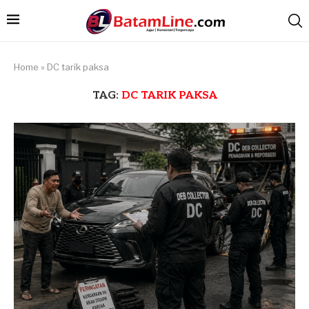
Home
»
DC tarik paksa
TAG:
DC TARIK PAKSA