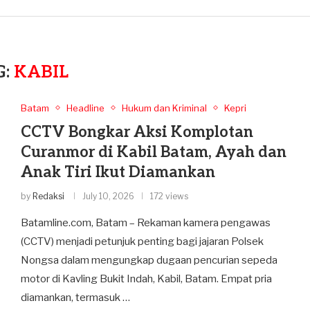
G:
KABIL
Batam
Headline
Hukum dan Kriminal
Kepri
CCTV Bongkar Aksi Komplotan
Curanmor di Kabil Batam, Ayah dan
Anak Tiri Ikut Diamankan
by
Redaksi
July 10, 2026
172 views
Batamline.com, Batam – Rekaman kamera pengawas
(CCTV) menjadi petunjuk penting bagi jajaran Polsek
Nongsa dalam mengungkap dugaan pencurian sepeda
motor di Kavling Bukit Indah, Kabil, Batam. Empat pria
diamankan, termasuk …