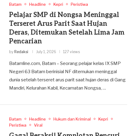
Batam
Headline
Kepri
Peristiwa
Pelajar SMP di Nongsa Meninggal
Terseret Arus Parit Saat Hujan
Deras, Ditemukan Setelah Lima Jam
Pencarian
by
Redaksi
July 1, 2026
127 views
Batamline.com, Batam – Seorang pelajar kelas IX SMP
Negeri 63 Batam berinisial NF ditemukan meninggal
dunia setelah terseret arus parit saat hujan deras di Gang
Mandiri, Kelurahan Kabil, Kecamatan Nongsa, …
Batam
Headline
Hukum dan Kriminal
Kepri
Peristiwa
Viral
Gagal Beraksi! Komplotan Pencuri