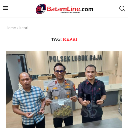
Home
»
kepri
TAG:
KEPRI