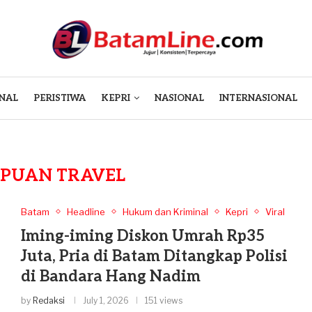
NAL
PERISTIWA
KEPRI
NASIONAL
INTERNASIONAL
IPUAN TRAVEL
Batam
Headline
Hukum dan Kriminal
Kepri
Viral
Iming-iming Diskon Umrah Rp35
Juta, Pria di Batam Ditangkap Polisi
di Bandara Hang Nadim
by
Redaksi
July 1, 2026
151 views