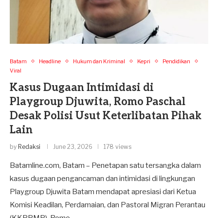
Batam
Headline
Hukum dan Kriminal
Kepri
Pendidikan
Viral
Kasus Dugaan Intimidasi di
Playgroup Djuwita, Romo Paschal
Desak Polisi Usut Keterlibatan Pihak
Lain
by
Redaksi
June 23, 2026
178 views
Batamline.com, Batam – Penetapan satu tersangka dalam
kasus dugaan pengancaman dan intimidasi di lingkungan
Playgroup Djuwita Batam mendapat apresiasi dari Ketua
Komisi Keadilan, Perdamaian, dan Pastoral Migran Perantau
(KKPPMP), Romo …