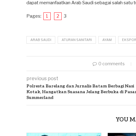
dapat memanfaatkan Arab Saudi sebagai salah satu t
Pages:
1
2
3
ARAB SAUDI
ATURAN SANITARI
AYAM
EKSPO
0 comments
previous post
Polresta Barelang dan Jurnalis Batam Berbagi Nasi
Kotak, Hangatkan Suasana Jelang Berbuka di Pasa
Summerland
YOU M