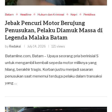
Batam
Headline
Hukum dan Kriminal
Kepri
Peristiwa
Jebak Pencuri Motor Berujung
Penusukan, Pelaku Diamuk Massa di
Legenda Malaka Batam
by
Redaksi
July 14, 2026
121 views
Batamline.com, Batam – Upaya seorang pria berinisial S
untuk mengambil kembali sepeda motor miliknya yang
hilang, berakhir tragis. Korban justru menjadi sasaran
penusukan saat menemui terduga pelaku dalam transaksi
yang …