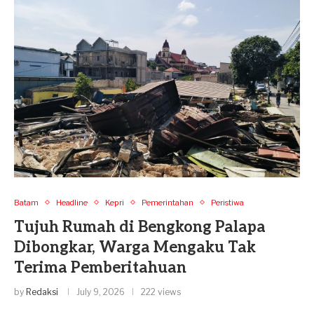
Batam
Headline
Kepri
Pemerintahan
Peristiwa
Tujuh Rumah di Bengkong Palapa
Dibongkar, Warga Mengaku Tak
Terima Pemberitahuan
by
Redaksi
July 9, 2026
222 views