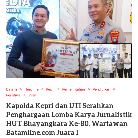
Batam
Headline
Kepri
Pemerintahan
Pendidikan
Peristiwa
Viral
Kapolda Kepri dan IJTI Serahkan
Penghargaan Lomba Karya Jurnalistik
HUT Bhayangkara Ke-80, Wartawan
Batamline.com Juara I