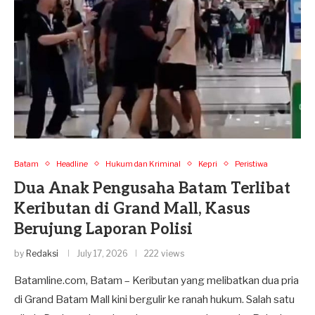
Batam
Headline
Hukum dan Kriminal
Kepri
Peristiwa
Dua Anak Pengusaha Batam Terlibat
Keributan di Grand Mall, Kasus
Berujung Laporan Polisi
by
Redaksi
July 17, 2026
222 views
Batamline.com, Batam – Keributan yang melibatkan dua pria
di Grand Batam Mall kini bergulir ke ranah hukum. Salah satu