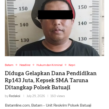
Batam
Headline
Hukum dan Kriminal
Kepri
Diduga Gelapkan Dana Pendidikan
Rp143 Juta, Kepsek SMA Taruna
Ditangkap Polsek Batuaji
by
Redaksi
July 29, 2026
160 views
Batamline.com, Batam – Unit Reskrim Polsek Batuaji