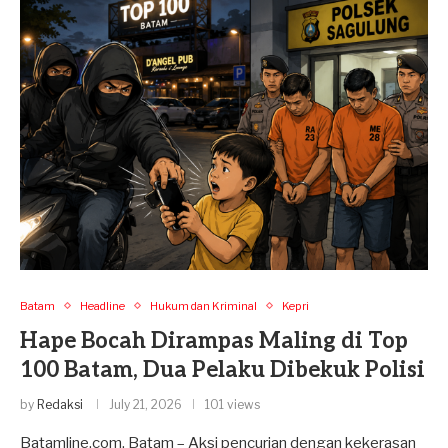
Batam
Headline
Hukum dan Kriminal
Kepri
Hape Bocah Dirampas Maling di Top
100 Batam, Dua Pelaku Dibekuk Polisi
by
Redaksi
July 21, 2026
101 views
Batamline.com, Batam – Aksi pencurian dengan kekerasan