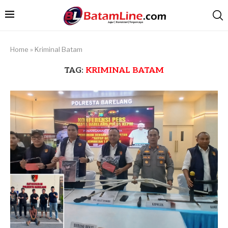
Home
»
Kriminal Batam
TAG:
KRIMINAL BATAM