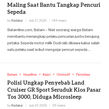
Maling Saat Bantu Tangkap Pencuri
Sepeda
by
Redaksi
July 17, 2026
144 views
Batamline.com, Batam – Niat seorang warga Batam
membantu menangkap pelaku pencurian justru berujung
petaka. Sepeda motor milik Dodi raib dibawa kabur salah
satu pelaku saat ia ikut mengejar pencuri sepeda …
Batam
Headline
Kepri
Otomotif
Peristiwa
Polisi Ungkap Penyebab Land
Cruiser GR Sport Seruduk Kios Pasar
Tos 3000, Diduga Microsleep
by
Redaksi
July 14, 2026
99 views