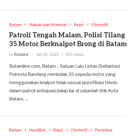
Batam
Hukum dan Kriminal
Kepri
Otomotif
Patroli Tengah Malam, Polisi Tilang
35 Motor Berknalpot Brong di Batam
by
Redaksi
July 18, 2026
150 views
Batamline.com, Batam – Satuan Lalu Lintas (Satlantas)
Polresta Barelang menindak 35 sepeda motor yang
menggunakan knalpot tidak sesuai spesifikasi teknis
dalam patroli antisipasi balap liar di sejumlah titik Kota
Batam, …
Batam
Headline
Kepri
Otomotif
Peristiwa