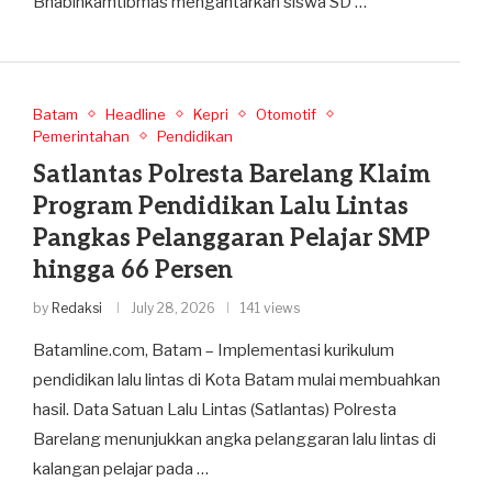
Bhabinkamtibmas mengantarkan siswa SD …
Batam
Headline
Kepri
Otomotif
Pemerintahan
Pendidikan
Satlantas Polresta Barelang Klaim
Program Pendidikan Lalu Lintas
Pangkas Pelanggaran Pelajar SMP
hingga 66 Persen
by
Redaksi
July 28, 2026
141 views
Batamline.com, Batam – Implementasi kurikulum
pendidikan lalu lintas di Kota Batam mulai membuahkan
hasil. Data Satuan Lalu Lintas (Satlantas) Polresta
Barelang menunjukkan angka pelanggaran lalu lintas di
kalangan pelajar pada …